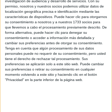
investigación de audiencia y desarrollo de servicios.
Con su
permiso, nosotros y nuestros socios podemos utilizar datos de
localización geográfica precisa e identificación mediante las
características de dispositivos. Puede hacer clic para otorgarnos
su consentimiento a nosotros y a nuestros 1733 socios para
que llevemos a cabo el procesamiento previamente descrito. De
forma alternativa, puede hacer clic para denegar su
consentimiento o acceder a información más detallada y
cambiar sus preferencias antes de otorgar su consentimiento.
Tenga en cuenta que algún procesamiento de sus datos
personales puede no requerir de su consentimiento, pero usted
tiene el derecho de rechazar tal procesamiento. Sus
preferencias se aplicarán solo a este sitio web. Puede cambiar
sus preferencias o retirar su consentimiento en cualquier
VENUS WILLIAMS: CONOCÉ SU FACETA DE DISEÑADORA DE
momento volviendo a este sitio y haciendo clic en el botón
INTERIORES @VSTARRDESIGN
"Privacidad" en la parte inferior de la página web.
La tenista norteamericana disfruta tanto del deporte
como de su trabajo en V Starr Design, dónde ha
superatleta es toda
demostrado que además de ser una
una empresaria.