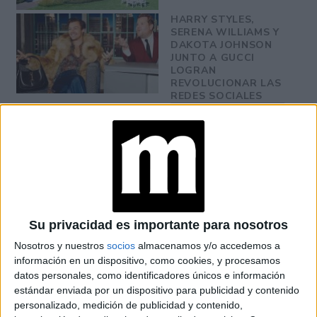
HARRY STYLES,
SERENA WILLIAMS Y
DAKOTA JOHNSON
JUNTO A GUCCI
LOGRAN
REVOLUCIONAR LAS
REDES SOCIALES
Todos los diseños de V Starr Design tienen sello propio.
minimalistas y modernas,
Pueden ser propuestas
hasta clásicas y vintage.
Su privacidad es importante para nosotros
Nosotros y nuestros
socios
almacenamos y/o accedemos a
información en un dispositivo, como cookies, y procesamos
datos personales, como identificadores únicos e información
estándar enviada por un dispositivo para publicidad y contenido
personalizado, medición de publicidad y contenido,