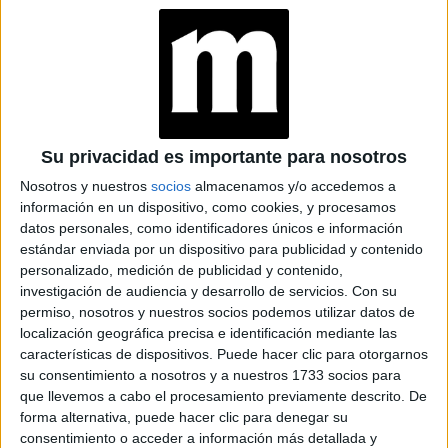
MICHELLE YEOH
SOBRE LA EDAD
DE ANA DE ARMAS A
RIHANNA, LOS
LOOKS MÁS
RELEVANTES DE LOS
Su privacidad es importante para nosotros
OSCARS 2023
Nosotros y nuestros
socios
almacenamos y/o accedemos a
información en un dispositivo, como cookies, y procesamos
PREMIOS MARTÍN
datos personales, como identificadores únicos e información
FIERRO: LOS
estándar enviada por un dispositivo para publicidad y contenido
DISCURSOS
personalizado, medición de publicidad y contenido,
FEMINISTAS
investigación de audiencia y desarrollo de servicios.
Con su
permiso, nosotros y nuestros socios podemos utilizar datos de
localización geográfica precisa e identificación mediante las
características de dispositivos. Puede hacer clic para otorgarnos
su consentimiento a nosotros y a nuestros 1733 socios para
que llevemos a cabo el procesamiento previamente descrito. De
Uno de los favoritos del 2023, con propuestas sencillas y
forma alternativa, puede hacer clic para denegar su
cómodas sin perder la elegancia, y una de las mayores
consentimiento o acceder a información más detallada y