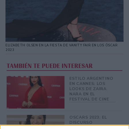
ELIZABETH OLSEN EN LA FIESTA DE VANITY FAIR EN LOS ÓSCAR
2023
TAMBIÉN TE PUEDE INTERESAR
ESTILO ARGENTINO
EN CANNES: LOS
LOOKS DE ZAIRA
NARA EN EL
FESTIVAL DE CINE
OSCARS 2023: EL
DISCURSO
EMPODERADOR DE