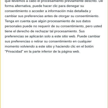
que llevemos a cabo el procesamiento previamente descrito. De
forma alternativa, puede hacer clic para denegar su
Grüner Knopf
consentimiento o acceder a información más detallada y
cambiar sus preferencias antes de otorgar su consentimiento.
el ministro de desarrollo alemán
Gerd Müller,
Tenga en cuenta que algún procesamiento de sus datos
presentó un proyecto llamado “Botón verde”. Se
personales puede no requerir de su consentimiento, pero usted
tiene el derecho de rechazar tal procesamiento. Sus
trata de una etiqueta ecológica y social
que la
preferencias se aplicarán solo a este sitio web. Puede cambiar
utilizarán en sus prendas los industriales textiles que se
sus preferencias o retirar su consentimiento en cualquier
sin
sumen a esta iniciativa en la que deberán producir
momento volviendo a este sitio y haciendo clic en el botón
"Privacidad" en la parte inferior de la página web.
componentes químicos que contaminen, con un
límite de emisiones CO2, limitando el consumo de
agua y con un trabajo responsable para sus
empleados
.