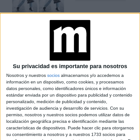
CONOCÉ A ESTAS
CINCO MUJERES
LATINAS QUE
TRANSFORMAN LA
MODA DE LA
REGIÓN
Su privacidad es importante para nosotros
CONOCÉ EL
ACCESORIO QUE
Nosotros y nuestros
socios
almacenamos y/o accedemos a
CUIDA TU PELO Y
información en un dispositivo, como cookies, y procesamos
LEVANTA TU
OUTFIT EN
datos personales, como identificadores únicos e información
INSTANTES
estándar enviada por un dispositivo para publicidad y contenido
personalizado, medición de publicidad y contenido,
investigación de audiencia y desarrollo de servicios.
Con su
permiso, nosotros y nuestros socios podemos utilizar datos de
localización geográfica precisa e identificación mediante las
La firma expresó además que no volverán a comercializar
características de dispositivos. Puede hacer clic para otorgarnos
con el país carioca hasta que se compruebe que la venta
su consentimiento a nosotros y a nuestros 1733 socios para
de cuero no dañe al medio ambiente.