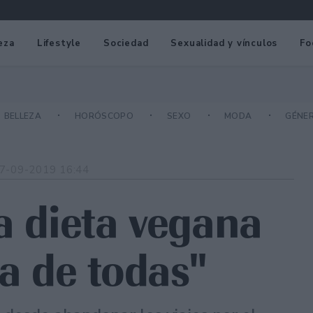
eza
Lifestyle
Sociedad
Sexualidad y vínculos
Fo
BELLEZA
HORÓSCOPO
SEXO
MODA
GÉNE
7-09-2019 16:44
a dieta vegana
a de todas"