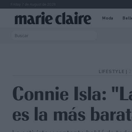
Friday 7 de August de 2026
Moda
Bell
LIFESTYLE |
2
Connie Isla: "L
es la más barat