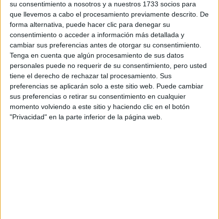
No obstante en sus redes sociales, la cantante
su consentimiento a nosotros y a nuestros 1733 socios para
muestra este aliado para su vida cotidiana. Posando ante
que llevemos a cabo el procesamiento previamente descrito. De
forma alternativa, puede hacer clic para denegar su
el calor europeo y argentino, así como también para la
consentimiento o acceder a información más detallada y
comodidad de su casa junto a Paulo Dybala.
cambiar sus preferencias antes de otorgar su consentimiento.
Tenga en cuenta que algún procesamiento de sus datos
Los shorts paperbag,
personales puede no requerir de su consentimiento, pero usted
sinónimo de tendencia en el
tiene el derecho de rechazar tal procesamiento. Sus
preferencias se aplicarán solo a este sitio web. Puede cambiar
2021
sus preferencias o retirar su consentimiento en cualquier
momento volviendo a este sitio y haciendo clic en el botón
shorts paperbag
"Privacidad" en la parte inferior de la página web.
Los
serán los más usados durante la
próxima temporada debido a su diseño. Se trata de una
pieza holgada, corta mantienen el deseado tiro alto. Lo
que provoca un efecto visual envidiable. Son una especie
de mom jean, pero cortos.