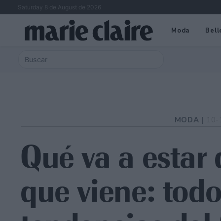
Saturday 8 de August de 2026
Moda
Bell
MODA |
10-
Qué va a estar
que viene: todo