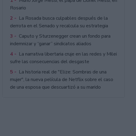
1 -
Murió Jorge Messi, el papá de Lionel Messi, en
Rosario
2 -
La Rosada busca culpables después de la
derrota en el Senado y recalcula su estrategia
3 -
Caputo y Sturzenegger crean un fondo para
indemnizar y “ganar” sindicatos aliados
4 -
La narrativa libertaria cruje en las redes y Milei
sufre las consecuencias del desgaste
5 -
La historia real de "Elize: Sombras de una
mujer", la nueva película de Netflix sobre el caso
de una esposa que descuartizó a su marido