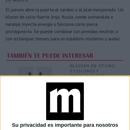
LO NUEVO
El jueves abre la puerta al cambio y al plan inesperado. Un
blazer de color fuerte (rojo, fucsia, verde esmeralda o
naranja) inyecta energía y funciona como pieza
protagonista. Se puede combinar con prendas neutras o
con estampas tenues para un equilibrio moderno y audaz.
TAMBIÉN TE PUEDE INTERESAR
BLAZERS EN OTOÑO:
5 COLORES Y
TEXTURAS QUE
MARCAN LA
TEMPORADA
JULIANA AWADA: EL
LOOK DENIM CHIC
PARA LA
INAUGURACIÓN DE
LA PLANTA FAMILIAR
Su privacidad es importante para nosotros
DE 10 MILLONES DE