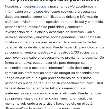
NOVEDADES DE LA
Nosotros y nuestros
socios
almacenamos y/o accedemos a
SEMANA DE LA
MODA DE BUENOS
información en un dispositivo, como cookies, y procesamos
AIRES
datos personales, como identificadores únicos e información
estándar enviada por un dispositivo para publicidad y contenido
personalizado, medición de publicidad y contenido,
MOM JEANS: EL
investigación de audiencia y desarrollo de servicios.
Con su
MODELO DE DENIM
MÁS FAVORECEDOR
permiso, nosotros y nuestros socios podemos utilizar datos de
Y QUE NUNCA PASA
localización geográfica precisa e identificación mediante las
DE MODA
características de dispositivos. Puede hacer clic para otorgarnos
su consentimiento a nosotros y a nuestros 1733 socios para
que llevemos a cabo el procesamiento previamente descrito. De
TECNOMODA 2026:
forma alternativa, puede hacer clic para denegar su
CUANDO LA MODA
consentimiento o acceder a información más detallada y
ARGENTINA SE
cambiar sus preferencias antes de otorgar su consentimiento.
ENCUENTRA CON LA
Tenga en cuenta que algún procesamiento de sus datos
IA
personales puede no requerir de su consentimiento, pero usted
tiene el derecho de rechazar tal procesamiento. Sus
JEANS
preferencias se aplicarán solo a este sitio web. Puede cambiar
ACAMPANADOS DE
sus preferencias o retirar su consentimiento en cualquier
REGRESO: IDEAS DE
momento volviendo a este sitio y haciendo clic en el botón
LOOKS CON
"Privacidad" en la parte inferior de la página web.