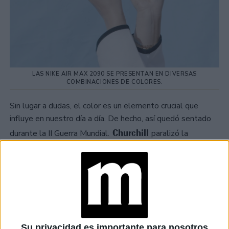
LAS NIKE AIR MAX 2090 SE PRESENTAN EN DIVERSAS
COMBINACIONES DE COLORES.
Sin lugar a dudas, el color es un elemento crucial que
influye en nuestro día a día. De hecho, así quedó sentado
Churchill
durante la II Guerra Mundial.
paralizó la
labial de
producción de cosméticos, con la excepción del
tono rojo.
TAMBIÉN TE PUEDE INTERESAR
BAFWEEK 2026:
FECHAS Y
Su privacidad es importante para nosotros