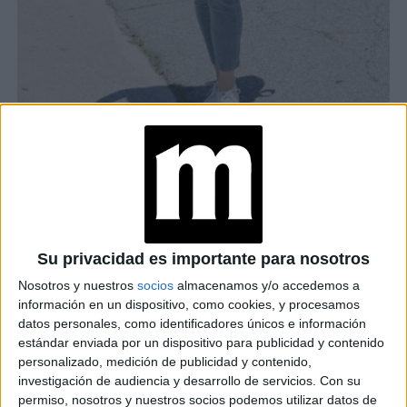
MARINERA CON SKINNY JEANS
TAMBIÉN TE PUEDE INTERESAR
Su privacidad es importante para nosotros
LA REINA LETIZIA Y
Nosotros y nuestros
socios
almacenamos y/o accedemos a
SU LOOK MÁS CHIC:
MARINIÈRE Y TIRO
información en un dispositivo, como cookies, y procesamos
ALTO IDEAL PAR
datos personales, como identificadores únicos e información
PRIMAVERA
estándar enviada por un dispositivo para publicidad y contenido
personalizado, medición de publicidad y contenido,
investigación de audiencia y desarrollo de servicios.
Con su
KATE MIDDLETON
permiso, nosotros y nuestros socios podemos utilizar datos de