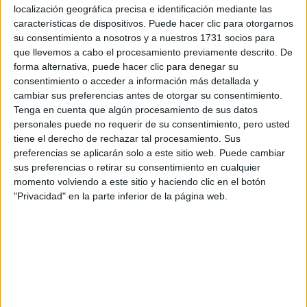
NOS ENSEÑA A
localización geográfica precisa e identificación mediante las
LLEVAR EL JERSEY
características de dispositivos. Puede hacer clic para otorgarnos
DE RAYAS
su consentimiento a nosotros y a nuestros 1731 socios para
MARINERAS CON
ELEGANCIA Y
que llevemos a cabo el procesamiento previamente descrito. De
SOFISTICACIÓN
forma alternativa, puede hacer clic para denegar su
consentimiento o acceder a información más detallada y
cambiar sus preferencias antes de otorgar su consentimiento.
LA PRINCESA
CHARLOTTE, LA
Tenga en cuenta que algún procesamiento de sus datos
PRINCESA ARIANA Y
personales puede no requerir de su consentimiento, pero usted
LA INFANTA SOFÍA
tiene el derecho de rechazar tal procesamiento. Sus
TIENEN LA
preferencias se aplicarán solo a este sitio web. Puede cambiar
MARINIÈRE EN
sus preferencias o retirar su consentimiento en cualquier
VARIAS VERSIONES
momento volviendo a este sitio y haciendo clic en el botón
"Privacidad" en la parte inferior de la página web.
JULIANA AWADA
IMPONE
NUEVAMENTE EL
LOOK BÁSICO
PARISINO PARA
VOTAR