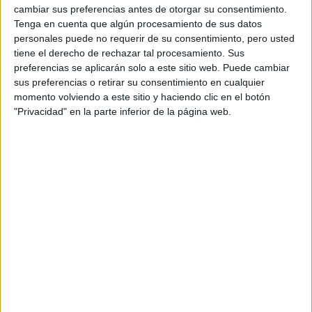
cambiar sus preferencias antes de otorgar su consentimiento.
must
que se puede combinar fácilmente.
Tenga en cuenta que algún procesamiento de sus datos
personales puede no requerir de su consentimiento, pero usted
GALERÍA DE IMÁGENES
tiene el derecho de rechazar tal procesamiento. Sus
preferencias se aplicarán solo a este sitio web. Puede cambiar
sus preferencias o retirar su consentimiento en cualquier
momento volviendo a este sitio y haciendo clic en el botón
"Privacidad" en la parte inferior de la página web.
Accedé a los beneficios para suscriptores
Contenidos exclusivos
Sorteos
Descuentos en publicaciones
Participación en los eventos organizados por
Editorial Perfil.