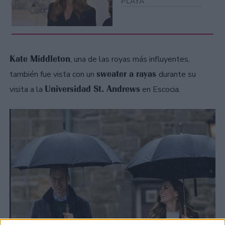
PLAYA
Kate Middleton
, una de las royas más influyentes,
sweater a rayas
también fue vista con un
durante su
Universidad St. Andrews
visita a la
en Escocia.