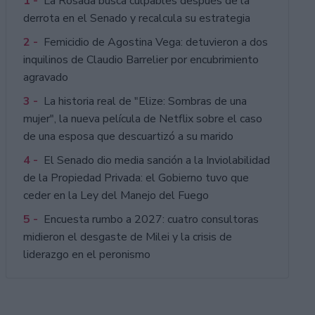
1 -
La Rosada busca culpables después de la
derrota en el Senado y recalcula su estrategia
2 -
Femicidio de Agostina Vega: detuvieron a dos
inquilinos de Claudio Barrelier por encubrimiento
agravado
3 -
La historia real de "Elize: Sombras de una
mujer", la nueva película de Netflix sobre el caso
de una esposa que descuartizó a su marido
4 -
El Senado dio media sanción a la Inviolabilidad
de la Propiedad Privada: el Gobierno tuvo que
ceder en la Ley del Manejo del Fuego
5 -
Encuesta rumbo a 2027: cuatro consultoras
midieron el desgaste de Milei y la crisis de
liderazgo en el peronismo