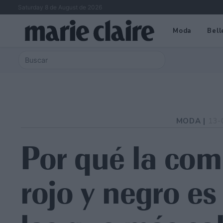
Saturday 8 de August de 2026
Moda
Bell
MODA |
13-
Por qué la com
rojo y negro es 