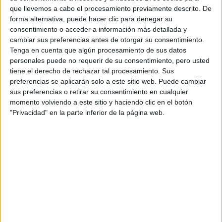
que llevemos a cabo el procesamiento previamente descrito. De
forma alternativa, puede hacer clic para denegar su
cuello blanco tradicional
Aunque el
marca la mayor
consentimiento o acceder a información más detallada y
tendencia, se podrá llevar en cuero y hasta en jean.
cambiar sus preferencias antes de otorgar su consentimiento.
También están los más originales en modelos con tul.
Tenga en cuenta que algún procesamiento de sus datos
personales puede no requerir de su consentimiento, pero usted
tiene el derecho de rechazar tal procesamiento. Sus
preferencias se aplicarán solo a este sitio web. Puede cambiar
sus preferencias o retirar su consentimiento en cualquier
momento volviendo a este sitio y haciendo clic en el botón
"Privacidad" en la parte inferior de la página web.
at Redacción Marie Claire
GALERÍA DE IMÁGENES