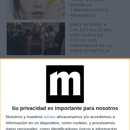
SERÁN LA
TENDENCIA ESTA
PRIMAVERA
EMILY IN PARIS 4:
LOS DETALLES DEL
VESTUARIO DE
TODOS LOS
PERSONAJES DE LA
SERIE DE NETFLIX
Su privacidad es importante para nosotros
Nosotros y nuestros
socios
almacenamos y/o accedemos a
información en un dispositivo, como cookies, y procesamos
datos personales, como identificadores únicos e información