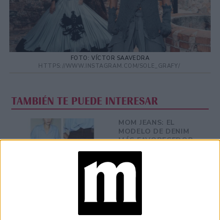
FOTO: VÍCTOR SAAVEDRA
HTTPS://WWW.INSTAGRAM.COM/SOLE_GRAFY/
TAMBIÉN TE PUEDE INTERESAR
MOM JEANS: EL
MODELO DE DENIM
MÁS FAVORECEDOR
Y QUE NUNCA PASA
DE MODA
TECNOMODA 2026:
CUANDO LA MODA
ARGENTINA SE
ENCUENTRA CON LA