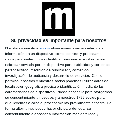
TAMBIÉN TE PUEDE INTERESAR
MADONNA
PROTAGONIZA LA
SENSUAL CAMPAÑA
DE DOLCE &
Su privacidad es importante para nosotros
GABBANA THE ONE
Nosotros y nuestros
socios
almacenamos y/o accedemos a
información en un dispositivo, como cookies, y procesamos
MAKE UP: ESTAS
datos personales, como identificadores únicos e información
SON LAS
TENDENCIAS DE
estándar enviada por un dispositivo para publicidad y contenido
DOLCE & GABBANA
personalizado, medición de publicidad y contenido,
PARA EL OTOÑO
investigación de audiencia y desarrollo de servicios.
Con su
permiso, nosotros y nuestros socios podemos utilizar datos de
LA COLABORACIÓN
localización geográfica precisa e identificación mediante las
DE DOLCE &
características de dispositivos. Puede hacer clic para otorgarnos
GABANNA Y SKIMS O
su consentimiento a nosotros y a nuestros 1733 socios para
CÓMO ADAPTAR LA
que llevemos a cabo el procesamiento previamente descrito. De
SENSUALIDAD A LA
forma alternativa, puede hacer clic para denegar su
DOLCE VITA
ITALIANA
consentimiento o acceder a información más detallada y