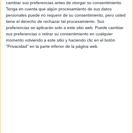
cambiar sus preferencias antes de otorgar su consentimiento.
Tenga en cuenta que algún procesamiento de sus datos
personales puede no requerir de su consentimiento, pero usted
“Buscamos construir una relación de largo plazo con
tiene el derecho de rechazar tal procesamiento. Sus
nuestros clientes. Más allá de abrir tiendas, queremos
preferencias se aplicarán solo a este sitio web. Puede cambiar
sus preferencias o retirar su consentimiento en cualquier
crear espacios donde las personas puedan conectar con la
momento volviendo a este sitio y haciendo clic en el botón
marca, descubrir nuevas propuestas y sentirse parte de
"Privacidad" en la parte inferior de la página web.
una comunidad que comparte valores de calidad, diseño y
autenticidad”, explica Guillermo Szabo, Director de Grupo
Leuru.
El ejecutivo, responsable del desembarco de marcas como
Maje e Intimissimi
, también sostiene que la convivencia
entre firmas globales y diseño local no necesariamente
debe leerse desde la competencia directa. “Creemos que
compiten con la
las mejores marcas internacionales no
identidad local, sino que la complementan
. Nuestro
desafío es mantener nuestro ADN global mientras