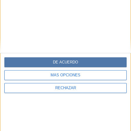
Editorial Perfil.
Suscribite ahora
COMPARTÍ ESTA NOTA
EN ESTA NOTA
DE ACUERDO
MÁS OPCIONES
Comentarios
RECHAZAR