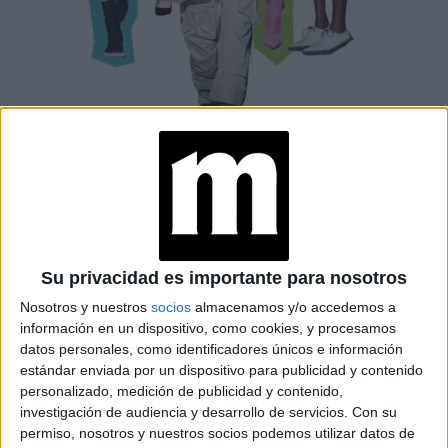
MILÁN
Milán se presentó como un caso aparte para robarse
Su privacidad es importante para nosotros
todas las miradas, donde sus versiones más cubritivas no
Nosotros y nuestros
socios
almacenamos y/o accedemos a
creando
fueron exactamente sinónimo de lo inadvertido;
información en un dispositivo, como cookies, y procesamos
así su propia guía de cómo sobrellevar una
datos personales, como identificadores únicos e información
pandemia que aún no termina
, pero haciéndola
estándar enviada por un dispositivo para publicidad y contenido
personalizado, medición de publicidad y contenido,
fashionista.
investigación de audiencia y desarrollo de servicios.
Con su
permiso, nosotros y nuestros socios podemos utilizar datos de
Se destacaron una serie de siluetas cautivadoras para