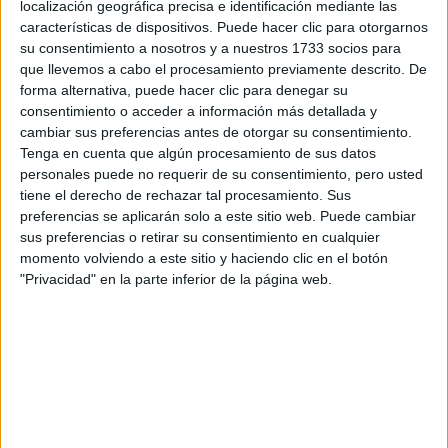
localización geográfica precisa e identificación mediante las
desde maxi abrigos hasta
cualquier público,
características de dispositivos. Puede hacer clic para otorgarnos
su consentimiento a nosotros y a nuestros 1733 socios para
minivestidos de fiesta
. Los recortes insinuantes que
que llevemos a cabo el procesamiento previamente descrito. De
dejan ver la piel fueron programados para el invierno y se
forma alternativa, puede hacer clic para denegar su
dejaron impregnar por el brillo vanguardista, cortesía de
consentimiento o acceder a información más detallada y
Alberta Ferretti, Ambush, Bottega Veneta, Missoni y
cambiar sus preferencias antes de otorgar su consentimiento.
Tenga en cuenta que algún procesamiento de sus datos
algunos más que se sumaron a la causa reveladora.
personales puede no requerir de su consentimiento, pero usted
tiene el derecho de rechazar tal procesamiento. Sus
El debate de las dos caras unidas por los tonos enérgicos
preferencias se aplicarán solo a este sitio web. Puede cambiar
fueron el foco de atención, materializando la tensión
sus preferencias o retirar su consentimiento en cualquier
hedonista a partir de la exploración de arquetipos que
momento volviendo a este sitio y haciendo clic en el botón
"Privacidad" en la parte inferior de la página web.
fueron diseccionados y reconstruidos en otro orden.
Desfilaron colores ácidos, tejidos artesanales y texturas
añadidas que de alguna manera no desentonaron en ningún
momento, sino más bien reforzaron la idea que Glenn
Diesel compartió con Tim Blanks de BoF
Martens de
la temporada pasada
: “el objetivo de los espectáculos
físicos es traer un poco de drama”.