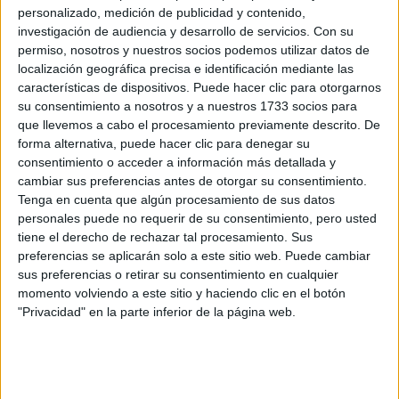
personalizado, medición de publicidad y contenido,
investigación de audiencia y desarrollo de servicios.
Con su
permiso, nosotros y nuestros socios podemos utilizar datos de
CONOCÉ A ESTAS
localización geográfica precisa e identificación mediante las
CINCO MUJERES
características de dispositivos. Puede hacer clic para otorgarnos
LATINAS QUE
TRANSFORMAN LA
su consentimiento a nosotros y a nuestros 1733 socios para
MODA DE LA
que llevemos a cabo el procesamiento previamente descrito. De
REGIÓN
forma alternativa, puede hacer clic para denegar su
consentimiento o acceder a información más detallada y
cambiar sus preferencias antes de otorgar su consentimiento.
Tenga en cuenta que algún procesamiento de sus datos
es el nuevo
personales puede no requerir de su consentimiento, pero usted
El diseñador de zapatos Dora Teymur
tiene el derecho de rechazar tal procesamiento. Sus
preferido de las famosas. Cate Blanchett, Kendall
preferencias se aplicarán solo a este sitio web. Puede cambiar
Kardashian
, ya lucieron los diseños del creador turco que
sus preferencias o retirar su consentimiento en cualquier
momento volviendo a este sitio y haciendo clic en el botón
tras graduarse en 2012 del Cordwainers College en
"Privacidad" en la parte inferior de la página web.
Londres creó su propia marca. Su inspiración viene de lo
nostálgico pero lo que más llama la atención es su
capacidad para mezclarlo con materiales futuristas.
Además, creó un taco más fino en la parte superior y más