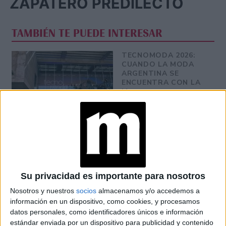
ZAPATERO PREDILECTO
TAMBIÉN TE PUEDE INTERESAR
TECNOMODA 2026:
CUANDO LA MODA
ARGENTINA SE
ENCUENTRA CON LA
IA
JEANS
ACAMPANADOS DE
REGRESO: IDEAS DE
LOOKS CON
BÁSICOS
Su privacidad es importante para nosotros
LOOKS BÁSICOS
Nosotros y nuestros
socios
almacenamos y/o accedemos a
CON JEANS ANCHOS
información en un dispositivo, como cookies, y procesamos
PARA CERRAR EL
datos personales, como identificadores únicos e información
INVIERNO 2026
estándar enviada por un dispositivo para publicidad y contenido