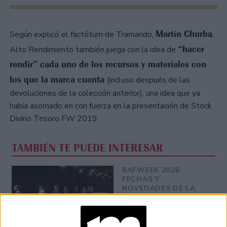
Martín Churba
Según explicó el factótum de Tramando,
,
“hacer
Alto Rendimiento también juega con la idea de
rendir” cada uno de los recursos y materiales con
los que la marca cuenta
(incluso después de las
devoluciones de la colección anterior), una idea que ya
había asomado en con fuerza en la presentación de Stock
Divino Tesoro FW 2019.
TAMBIÉN TE PUEDE INTERESAR
BAFWEEK 2026:
FECHAS Y
NOVEDADES DE LA
SEMANA DE LA
MODA DE BUENOS
AIRES