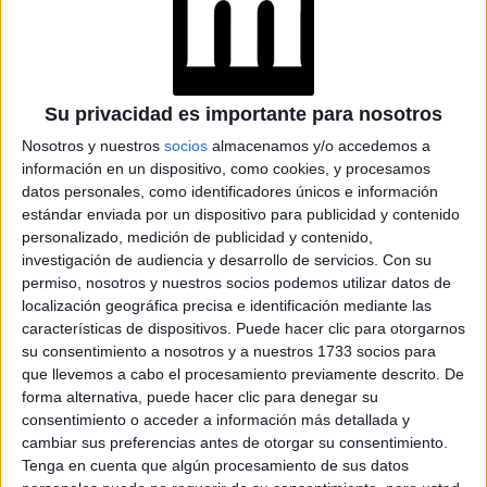
MOM JEANS: EL
MODELO DE DENIM
MÁS FAVORECEDOR
Y QUE NUNCA PASA
DE MODA
Su privacidad es importante para nosotros
Nosotros y nuestros
socios
almacenamos y/o accedemos a
información en un dispositivo, como cookies, y procesamos
TECNOMODA 2026:
datos personales, como identificadores únicos e información
CUANDO LA MODA
ARGENTINA SE
estándar enviada por un dispositivo para publicidad y contenido
ENCUENTRA CON LA
personalizado, medición de publicidad y contenido,
IA
investigación de audiencia y desarrollo de servicios.
Con su
permiso, nosotros y nuestros socios podemos utilizar datos de
localización geográfica precisa e identificación mediante las
JEANS
características de dispositivos. Puede hacer clic para otorgarnos
ACAMPANADOS DE
su consentimiento a nosotros y a nuestros 1733 socios para
REGRESO: IDEAS DE
que llevemos a cabo el procesamiento previamente descrito. De
LOOKS CON
forma alternativa, puede hacer clic para denegar su
BÁSICOS
consentimiento o acceder a información más detallada y
cambiar sus preferencias antes de otorgar su consentimiento.
Tenga en cuenta que algún procesamiento de sus datos