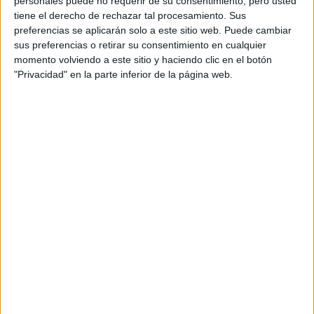
personales puede no requerir de su consentimiento, pero usted
tiene el derecho de rechazar tal procesamiento. Sus
este camino es
“Hoy más que nunca, podemos decir que
preferencias se aplicarán solo a este sitio web. Puede cambiar
el indicado a recorrer como industria
, rescatando
sus preferencias o retirar su consentimiento en cualquier
todo lo que tenemos y transformándolo en piezas única
momento volviendo a este sitio y haciendo clic en el botón
de consumo cultural y vestimentario”.
"Privacidad" en la parte inferior de la página web.
Minutos antes del desfile, Martín realizó una charla por
Andrea Saltzman
Live junto con la diseñadora y experta