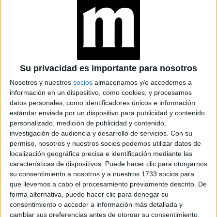
Su privacidad es importante para nosotros
EL COLOR Y LOS ACCESORIOS, DOS ELEMENTOS CLAVE PARA
Nosotros y nuestros
socios
almacenamos y/o accedemos a
PENSAR UN LOOK VINTAGE Y ACTUAL.
información en un dispositivo, como cookies, y procesamos
datos personales, como identificadores únicos e información
Retro Stage
Desde 2017, la marca
resuena entre las
estándar enviada por un dispositivo para publicidad y contenido
francesas justamente por su concepto de “stage”, suerte
personalizado, medición de publicidad y contenido,
investigación de audiencia y desarrollo de servicios.
Con su
etapa y puente
de
que conecta los tiempos pasados con
permiso, nosotros y nuestros socios podemos utilizar datos de
la actualidad, y que no significa vestirse de pies a cabeza
localización geográfica precisa e identificación mediante las
con una tendencia retro, sino incorporar algunas piezas y
características de dispositivos. Puede hacer clic para otorgarnos
lograr un estilo único.
su consentimiento a nosotros y a nuestros 1733 socios para
que llevemos a cabo el procesamiento previamente descrito. De
forma alternativa, puede hacer clic para denegar su
Ideas para reconvertir el
consentimiento o acceder a información más detallada y
guardarropa
cambiar sus preferencias antes de otorgar su consentimiento.