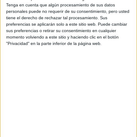
Tenga en cuenta que algún procesamiento de sus datos
personales puede no requerir de su consentimiento, pero usted
cinco consejos
A continuación,
“Retro Stage” para lograr
tiene el derecho de rechazar tal procesamiento. Sus
combinar un estilo retro y lucir canchera en nuestros días:
preferencias se aplicarán solo a este sitio web. Puede cambiar
sus preferencias o retirar su consentimiento en cualquier
Poco a poco:
El deseo de vestirse con productos
momento volviendo a este sitio y haciendo clic en el botón
personalizados o diferentes, lleva a que las nuevas
"Privacidad" en la parte inferior de la página web.
generaciones valoren mucho más el estilo retro.
Pero cuidado, el adaptar este tipo de prendas no
será de un día al otro, sino que es necesario
incorporarlo de a poco y de manera sucesiva
para sentirse realmente cómoda.
Vestirse según tu estilo:
En cada closet es
necesario que haya
coherencia
. Más que nada con la
forma de vida, los gustos y preferencias que nos
invitan a seguir nuestra corazonada de lo que nos
queda bien o no. Así, de esta manera no se cae en la
tentación de
comprar por comprar.