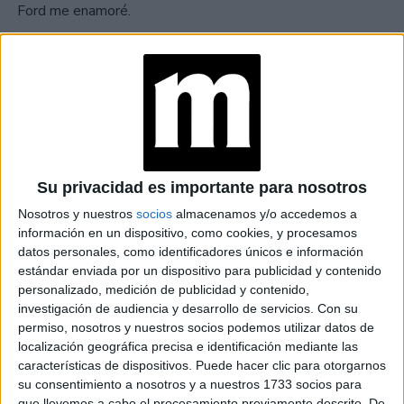
Ford me enamoré.
-¿Tenés alguna anécdota que nos quieras
compartir?
-Algo de lo que me quedó muy lindo recuerdo es de las
horas que pasamos previo a los desfiles trabajando en los
Marc Jacobs
ateliers. Yo tuve el placer de trabajar con
Su privacidad es importante para nosotros
en Nueva York y después en París
cuando el aún dirigía
Nosotros y nuestros
socios
almacenamos y/o accedemos a
Louis Vuitton, y ver ese trabajo de crear las prendas, de
información en un dispositivo, como cookies, y procesamos
estar días y noches trabajando hizo que después todo
datos personales, como identificadores únicos e información
estándar enviada por un dispositivo para publicidad y contenido
tengo otro valor, mucho más grande.
personalizado, medición de publicidad y contenido,
investigación de audiencia y desarrollo de servicios.
Con su
permiso, nosotros y nuestros socios podemos utilizar datos de
localización geográfica precisa e identificación mediante las
características de dispositivos. Puede hacer clic para otorgarnos
su consentimiento a nosotros y a nuestros 1733 socios para
que llevemos a cabo el procesamiento previamente descrito. De