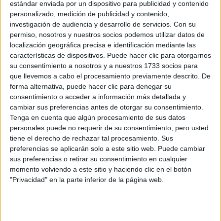
estándar enviada por un dispositivo para publicidad y contenido
personalizado, medición de publicidad y contenido,
investigación de audiencia y desarrollo de servicios.
Con su
permiso, nosotros y nuestros socios podemos utilizar datos de
localización geográfica precisa e identificación mediante las
características de dispositivos. Puede hacer clic para otorgarnos
LIFESTYLE
31-12-2025 12:14
su consentimiento a nosotros y a nuestros 1733 socios para
12 rituales de fin de año para
que llevemos a cabo el procesamiento previamente descrito. De
manifestar el comienzo de un 2026
forma alternativa, puede hacer clic para denegar su
consentimiento o acceder a información más detallada y
increíble
cambiar sus preferencias antes de otorgar su consentimiento.
Si querés tener un año repleto de oportunidades y buena
Tenga en cuenta que algún procesamiento de sus datos
personales puede no requerir de su consentimiento, pero usted
fortuna estas tradiciones te van a ayudar a manifestarlo.
tiene el derecho de rechazar tal procesamiento. Sus
Conocé el significado detrás de esta docena de
preferencias se aplicarán solo a este sitio web. Puede cambiar
tradiciones y aplicala en la última noche de tu año.
sus preferencias o retirar su consentimiento en cualquier
momento volviendo a este sitio y haciendo clic en el botón
"Privacidad" en la parte inferior de la página web.