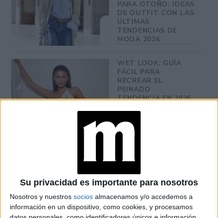
PARA OTOÑO: IDEAS
DE OUTFIT CON LAS
ÚLTIMAS
TENDENCIAS DE
MODA 2026
WET LOOK: GUÍA
FÁCIL PARA
RECREAR EL
PEINADO
TENDENCIA EN 2026
5 PEINADOS FÁCILES
PARA LOS DÍAS
CALUROSOS DE
VERANO
INSPIRADOS EN
CELEBRIDADES
Su privacidad es importante para nosotros
TENDENCIAS DE
Nosotros y nuestros
socios
almacenamos y/o accedemos a
JEANS 2026 PARA
información en un dispositivo, como cookies, y procesamos
CUALQUIER ESTILO
datos personales, como identificadores únicos e información