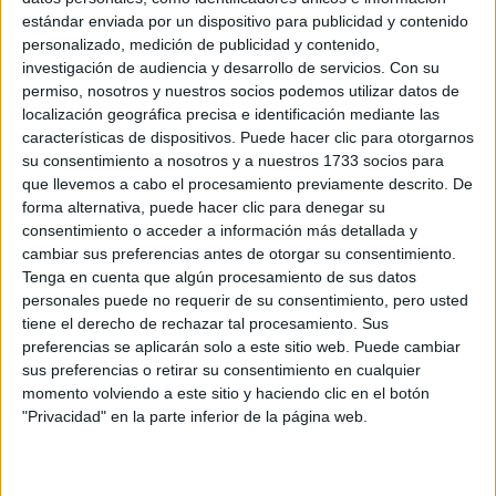
QUE EUROPA YA
estándar enviada por un dispositivo para publicidad y contenido
ANTICIPÓ EL
personalizado, medición de publicidad y contenido,
PASADO VERANO
investigación de audiencia y desarrollo de servicios.
Con su
permiso, nosotros y nuestros socios podemos utilizar datos de
localización geográfica precisa e identificación mediante las
características de dispositivos. Puede hacer clic para otorgarnos
Las mini tableadas son un must de la temporada y podés
su consentimiento a nosotros y a nuestros 1733 socios para
combinarla de mil formas. En este caso, se complementa
que llevemos a cabo el procesamiento previamente descrito. De
en conjunto con un blazer a tono, musculosa crop de
forma alternativa, puede hacer clic para denegar su
morley blanca y sandalias en color celeste con plataforma.
consentimiento o acceder a información más detallada y
cambiar sus preferencias antes de otorgar su consentimiento.
El calzado y los accesorios pueden adaptarlo a un estilo
Tenga en cuenta que algún procesamiento de sus datos
más o menos casual.
personales puede no requerir de su consentimiento, pero usted
tiene el derecho de rechazar tal procesamiento. Sus
preferencias se aplicarán solo a este sitio web. Puede cambiar
sus preferencias o retirar su consentimiento en cualquier
momento volviendo a este sitio y haciendo clic en el botón
"Privacidad" en la parte inferior de la página web.