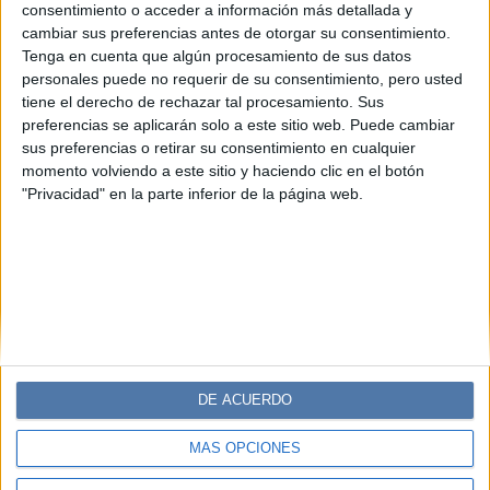
MODA
03-09-2024 10:38
consentimiento o acceder a información más detallada y
Las 4 tendencias de moda de los años
cambiar sus preferencias antes de otorgar su consentimiento.
Tenga en cuenta que algún procesamiento de sus datos
90 que están de regreso
personales puede no requerir de su consentimiento, pero usted
Los 90 sin duda marcaron un antes y un después en el
tiene el derecho de rechazar tal procesamiento. Sus
mundo de la moda. Te contamos cuáles son las
preferencias se aplicarán solo a este sitio web. Puede cambiar
sus preferencias o retirar su consentimiento en cualquier
tendencias más fashion que regresaron para quedarse.
momento volviendo a este sitio y haciendo clic en el botón
"Privacidad" en la parte inferior de la página web.
DE ACUERDO
MÁS OPCIONES
Diario Perfil
Caras
Noticias
Fortuna