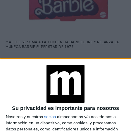
MATTEL SE SUMA A LA TENDENCIA BARBIECORE Y RELANZA LA
MUÑECA BARBIE SUPERSTAR DE 1977
TAMBIÉN TE PUEDE INTERESAR
TECNOMODA 2026:
CUANDO LA MODA
ARGENTINA SE
ENCUENTRA CON LA
IA
Su privacidad es importante para nosotros
JEANS
Nosotros y nuestros
socios
almacenamos y/o accedemos a
ACAMPANADOS DE
información en un dispositivo, como cookies, y procesamos
REGRESO: IDEAS DE
datos personales, como identificadores únicos e información
LOOKS CON