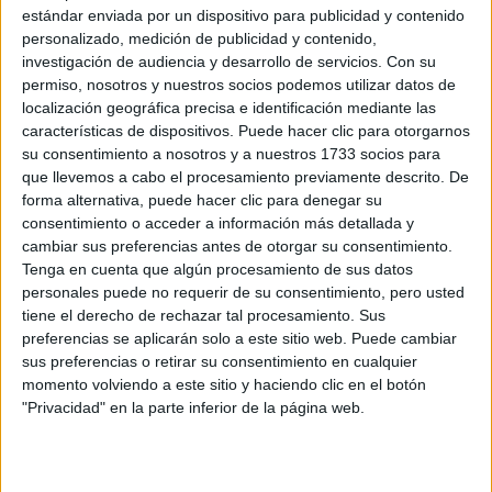
estándar enviada por un dispositivo para publicidad y contenido
BÁSICOS
personalizado, medición de publicidad y contenido,
investigación de audiencia y desarrollo de servicios.
Con su
permiso, nosotros y nuestros socios podemos utilizar datos de
LOOKS BÁSICOS
CON JEANS ANCHOS
localización geográfica precisa e identificación mediante las
PARA CERRAR EL
características de dispositivos. Puede hacer clic para otorgarnos
INVIERNO 2026
su consentimiento a nosotros y a nuestros 1733 socios para
que llevemos a cabo el procesamiento previamente descrito. De
forma alternativa, puede hacer clic para denegar su
consentimiento o acceder a información más detallada y
CONOCÉ A ESTAS
cambiar sus preferencias antes de otorgar su consentimiento.
CINCO MUJERES
Tenga en cuenta que algún procesamiento de sus datos
LATINAS QUE
personales puede no requerir de su consentimiento, pero usted
TRANSFORMAN LA
MODA DE LA
tiene el derecho de rechazar tal procesamiento. Sus
REGIÓN
preferencias se aplicarán solo a este sitio web. Puede cambiar
sus preferencias o retirar su consentimiento en cualquier
momento volviendo a este sitio y haciendo clic en el botón
"Privacidad" en la parte inferior de la página web.
“¿Listo para pintar la ciudad de rosa? La superestrella
Barbie está de regreso en una reproducción de la clásica