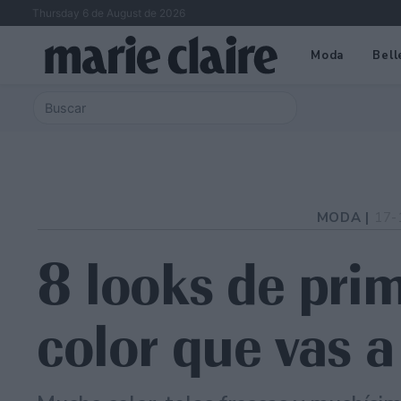
Thursday 6 de August de 2026
Moda
Bell
MODA |
17-
8 looks de pri
color que vas a