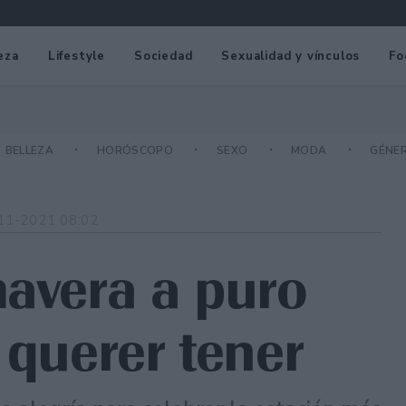
eza
Lifestyle
Sociedad
Sexualidad y vínculos
Fo
BELLEZA
HORÓSCOPO
SEXO
MODA
GÉNE
11-2021 08:02
mavera a puro
 querer tener