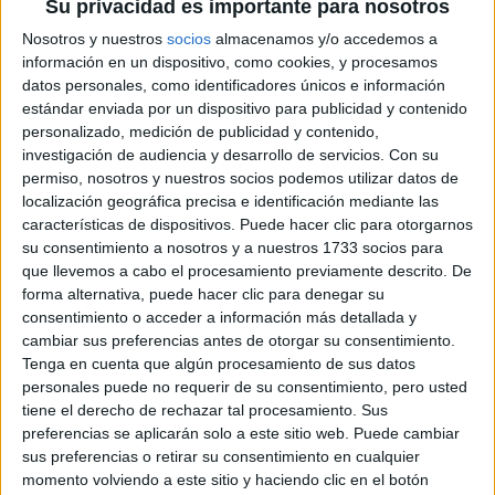
Su privacidad es importante para nosotros
Nosotros y nuestros
socios
almacenamos y/o accedemos a
información en un dispositivo, como cookies, y procesamos
datos personales, como identificadores únicos e información
estándar enviada por un dispositivo para publicidad y contenido
personalizado, medición de publicidad y contenido,
investigación de audiencia y desarrollo de servicios.
Con su
permiso, nosotros y nuestros socios podemos utilizar datos de
localización geográfica precisa e identificación mediante las
TAMBIÉN TE PUEDE INTERESAR
características de dispositivos. Puede hacer clic para otorgarnos
su consentimiento a nosotros y a nuestros 1733 socios para
MOM JEANS: EL
que llevemos a cabo el procesamiento previamente descrito. De
MODELO DE DENIM
forma alternativa, puede hacer clic para denegar su
MÁS FAVORECEDOR
Y QUE NUNCA PASA
consentimiento o acceder a información más detallada y
DE MODA
cambiar sus preferencias antes de otorgar su consentimiento.
Tenga en cuenta que algún procesamiento de sus datos
personales puede no requerir de su consentimiento, pero usted
TECNOMODA 2026:
tiene el derecho de rechazar tal procesamiento. Sus
CUANDO LA MODA
preferencias se aplicarán solo a este sitio web. Puede cambiar
ARGENTINA SE
sus preferencias o retirar su consentimiento en cualquier
ENCUENTRA CON LA
momento volviendo a este sitio y haciendo clic en el botón
IA