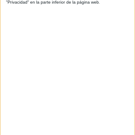
"Privacidad" en la parte inferior de la página web.
JEANS
ACAMPANADOS DE
REGRESO: IDEAS DE
LOOKS CON
BÁSICOS
LOOKS BÁSICOS
CON JEANS ANCHOS
PARA CERRAR EL
INVIERNO 2026
fueron los
Los tonos que predominaron en la pasarela
nude, el negro, el rosa, también hubo colores más