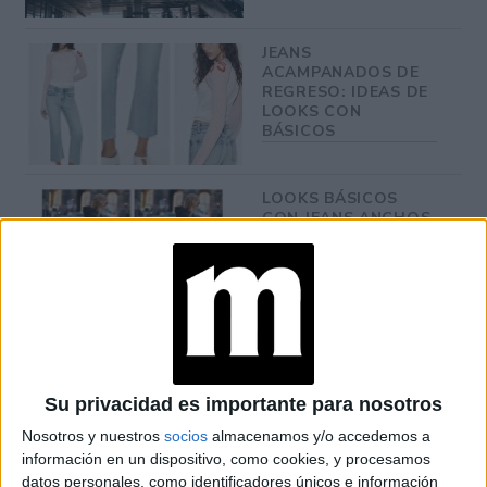
JEANS
ACAMPANADOS DE
REGRESO: IDEAS DE
LOOKS CON
BÁSICOS
LOOKS BÁSICOS
CON JEANS ANCHOS
PARA CERRAR EL
INVIERNO 2026
CONOCÉ A ESTAS
CINCO MUJERES
LATINAS QUE
TRANSFORMAN LA
Su privacidad es importante para nosotros
MODA DE LA
Nosotros y nuestros
socios
almacenamos y/o accedemos a
REGIÓN
información en un dispositivo, como cookies, y procesamos
datos personales, como identificadores únicos e información