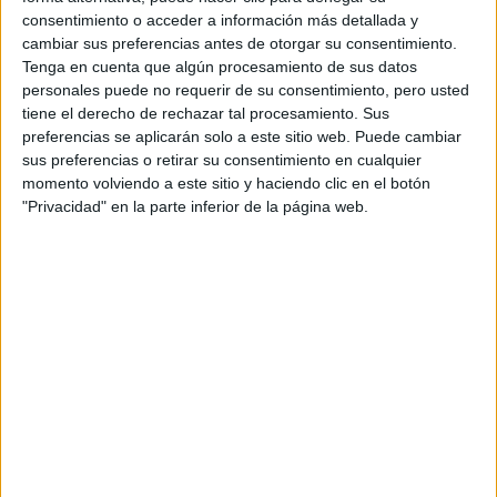
consentimiento o acceder a información más detallada y
ESTOS SON LOS
JEANS DE LOS 90 DE
cambiar sus preferencias antes de otorgar su consentimiento.
KATIE HOLMES Y
Tenga en cuenta que algún procesamiento de sus datos
QUE HOY SON
personales puede no requerir de su consentimiento, pero usted
TENDENCIA
tiene el derecho de rechazar tal procesamiento. Sus
preferencias se aplicarán solo a este sitio web. Puede cambiar
sus preferencias o retirar su consentimiento en cualquier
momento volviendo a este sitio y haciendo clic en el botón
"Privacidad" en la parte inferior de la página web.
zapatillas
Su estilo se presta para ser usado con
, botas
sandalias
cerradas o borcegos,
y para levantar el look y
stilettos
salir a la noche, unos
con un crop top o blusa
atuendo
nocturna, transforman los ballon jeans en un
para cualquier ocasión.