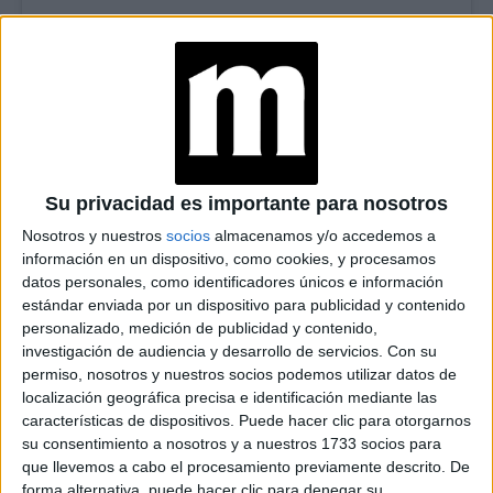
Su privacidad es importante para nosotros
TAMBIÉN TE PUEDE INTERESAR
Nosotros y nuestros
socios
almacenamos y/o accedemos a
ALTO, FLARE Y
información en un dispositivo, como cookies, y procesamos
CULOTTE: TRES
datos personales, como identificadores únicos e información
MODELOS DE JEANS
estándar enviada por un dispositivo para publicidad y contenido
IDEALES PARA
personalizado, medición de publicidad y contenido,
BAJITAS
investigación de audiencia y desarrollo de servicios.
Con su
permiso, nosotros y nuestros socios podemos utilizar datos de
LAS ZAPATILLAS
localización geográfica precisa e identificación mediante las
BLANCAS DE BILLIE
características de dispositivos. Puede hacer clic para otorgarnos
EILISH QUE SON
su consentimiento a nosotros y a nuestros 1733 socios para
TENDENCIA
que llevemos a cabo el procesamiento previamente descrito. De
forma alternativa, puede hacer clic para denegar su