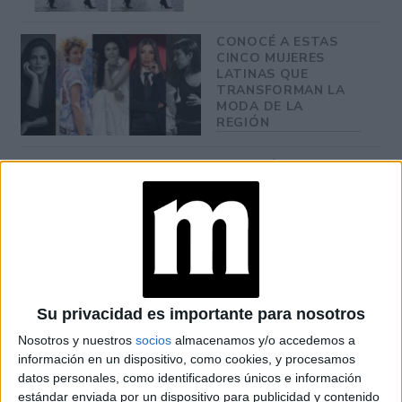
CONOCÉ A ESTAS
CINCO MUJERES
LATINAS QUE
TRANSFORMAN LA
MODA DE LA
REGIÓN
CONOCÉ EL
ACCESORIO QUE
CUIDA TU PELO Y
LEVANTA TU
OUTFIT EN
INSTANTES
Su privacidad es importante para nosotros
Sergio Hudson
El diseñador norteamericano,
quien ha
Nosotros y nuestros
socios
almacenamos y/o accedemos a
Jill Biden,
sido elegido por grandes personalidades como
información en un dispositivo, como cookies, y procesamos
datos personales, como identificadores únicos e información
Michelle Obama y Kamala Harris
, no solo se sumó a la
estándar enviada por un dispositivo para publicidad y contenido