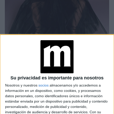
LAS BOTAS VIRALES DE TIK TOK QUE SON FETICHES DE DE TINI
STOESSEL, MARÍA BECERRA Y HELEY BIEBER
TAMBIÉN TE PUEDE INTERESAR
Su privacidad es importante para nosotros
Nosotros y nuestros
socios
almacenamos y/o accedemos a
MOM JEANS: EL
información en un dispositivo, como cookies, y procesamos
MODELO DE DENIM
datos personales, como identificadores únicos e información
MÁS FAVORECEDOR
Y QUE NUNCA PASA
estándar enviada por un dispositivo para publicidad y contenido
DE MODA
personalizado, medición de publicidad y contenido,
investigación de audiencia y desarrollo de servicios.
Con su