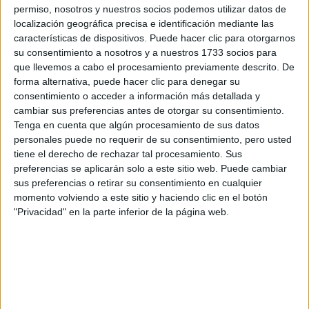
permiso, nosotros y nuestros socios podemos utilizar datos de
TECNOMODA 2026:
localización geográfica precisa e identificación mediante las
CUANDO LA MODA
características de dispositivos. Puede hacer clic para otorgarnos
ARGENTINA SE
su consentimiento a nosotros y a nuestros 1733 socios para
ENCUENTRA CON LA
que llevemos a cabo el procesamiento previamente descrito. De
IA
forma alternativa, puede hacer clic para denegar su
consentimiento o acceder a información más detallada y
cambiar sus preferencias antes de otorgar su consentimiento.
JEANS
Tenga en cuenta que algún procesamiento de sus datos
ACAMPANADOS DE
REGRESO: IDEAS DE
personales puede no requerir de su consentimiento, pero usted
LOOKS CON
tiene el derecho de rechazar tal procesamiento. Sus
BÁSICOS
preferencias se aplicarán solo a este sitio web. Puede cambiar
sus preferencias o retirar su consentimiento en cualquier
momento volviendo a este sitio y haciendo clic en el botón
LOOKS BÁSICOS
"Privacidad" en la parte inferior de la página web.
CON JEANS ANCHOS
PARA CERRAR EL
INVIERNO 2026