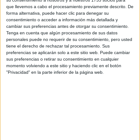
plataformas de taco
Los zapatos elegidos fueron unas
que llevemos a cabo el procesamiento previamente descrito. De
forma alternativa, puede hacer clic para denegar su
alto
de la firma Pleaser en cuero negro. Y como accesorios
consentimiento o acceder a información más detallada y
llevó unas impactantes pulseras, anillos, gargantillas y
cambiar sus preferencias antes de otorgar su consentimiento.
oro y diamantes de la firma de lujo Tiffany
aros de
Tenga en cuenta que algún procesamiento de sus datos
personales puede no requerir de su consentimiento, pero usted
and Co.
tiene el derecho de rechazar tal procesamiento. Sus
preferencias se aplicarán solo a este sitio web. Puede cambiar
sus preferencias o retirar su consentimiento en cualquier
momento volviendo a este sitio y haciendo clic en el botón
"Privacidad" en la parte inferior de la página web.