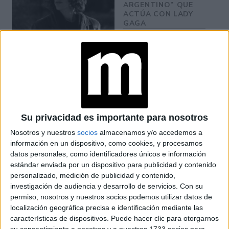
ARGENTINO” QUE
ACTÚA CON LADY
GAGA
HOUSE OF GUCCI: ES
OFICIAL EL
LANZAMIENTO DE LA
ESPERADA PELÍCULA
Y ESTA ES LA FECHA
DE ESTRENO
Su privacidad es importante para nosotros
vaporoso diseño con caída suave
El
y cola media le
Nosotros y nuestros
socios
almacenamos y/o accedemos a
dio a la artista la oportunidad de darle movimiento a las
información en un dispositivo, como cookies, y procesamos
datos personales, como identificadores únicos e información
entrada triunfal,
capas y hacer una
y dejar a la vista las
estándar enviada por un dispositivo para publicidad y contenido
medias acanaladas
con brillos incrustados.
personalizado, medición de publicidad y contenido,
investigación de audiencia y desarrollo de servicios.
Con su
ACCESORIOS Y DETALLES
permiso, nosotros y nuestros socios podemos utilizar datos de
localización geográfica precisa e identificación mediante las
DE LUJO
características de dispositivos. Puede hacer clic para otorgarnos
su consentimiento a nosotros y a nuestros 1733 socios para