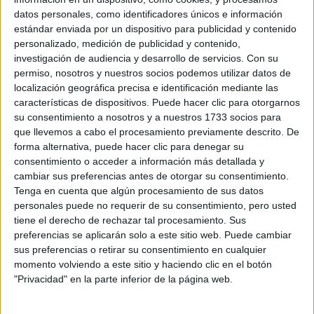
datos personales, como identificadores únicos e información
estándar enviada por un dispositivo para publicidad y contenido
personalizado, medición de publicidad y contenido,
investigación de audiencia y desarrollo de servicios.
Con su
permiso, nosotros y nuestros socios podemos utilizar datos de
localización geográfica precisa e identificación mediante las
características de dispositivos. Puede hacer clic para otorgarnos
su consentimiento a nosotros y a nuestros 1733 socios para
que llevemos a cabo el procesamiento previamente descrito. De
forma alternativa, puede hacer clic para denegar su
Suavidad como fuerza
consentimiento o acceder a información más detallada y
cambiar sus preferencias antes de otorgar su consentimiento.
volver a lo femenino
La colección invita a
desde la
Tenga en cuenta que algún procesamiento de sus datos
suavidad como forma de poder, con piezas pensadas para
personales puede no requerir de su consentimiento, pero usted
tiene el derecho de rechazar tal procesamiento. Sus
la vida cotidiana. Sloan se inspira en esas prendas que se
preferencias se aplicarán solo a este sitio web. Puede cambiar
sienten sagradas e intuitivas, que se convierten en aliadas
sus preferencias o retirar su consentimiento en cualquier
de vida, capaces de guardar recuerdos, emociones y
momento volviendo a este sitio y haciendo clic en el botón
momentos únicos.
"Privacidad" en la parte inferior de la página web.