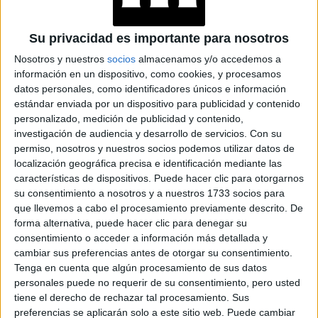
Accedé a los beneficios para suscriptores
Contenidos exclusivos
Su privacidad es importante para nosotros
Sorteos
Nosotros y nuestros
socios
almacenamos y/o accedemos a
Descuentos en publicaciones
información en un dispositivo, como cookies, y procesamos
datos personales, como identificadores únicos e información
Participación en los eventos organizados por
estándar enviada por un dispositivo para publicidad y contenido
Editorial Perfil.
personalizado, medición de publicidad y contenido,
investigación de audiencia y desarrollo de servicios.
Con su
Suscribite ahora
permiso, nosotros y nuestros socios podemos utilizar datos de
localización geográfica precisa e identificación mediante las
características de dispositivos. Puede hacer clic para otorgarnos
su consentimiento a nosotros y a nuestros 1733 socios para
COMPARTÍ ESTA NOTA
que llevemos a cabo el procesamiento previamente descrito. De
forma alternativa, puede hacer clic para denegar su
consentimiento o acceder a información más detallada y
EN ESTA NOTA
cambiar sus preferencias antes de otorgar su consentimiento.
Tenga en cuenta que algún procesamiento de sus datos
personales puede no requerir de su consentimiento, pero usted
TEMAS:
BURBERRY
MAR
tiene el derecho de rechazar tal procesamiento. Sus
preferencias se aplicarán solo a este sitio web. Puede cambiar