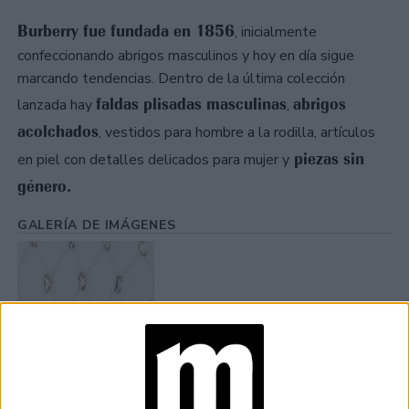
Burberry fue fundada en 1856
, inicialmente
confeccionando abrigos masculinos y hoy en día sigue
marcando tendencias. Dentro de la última colección
faldas plisadas masculinas
abrigos
lanzada hay
,
acolchados
, vestidos para hombre a la rodilla, artículos
piezas sin
en piel con detalles delicados para mujer y
género.
GALERÍA DE IMÁGENES