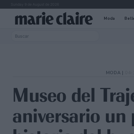
Sunday 9 de August de 2026
Moda
Bell
MODA |
04-
Museo del Traj
aniversario un 