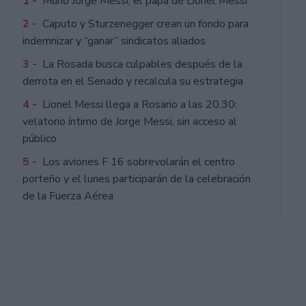
1 -
Murió Jorge Messi, el papá de Lionel Messi
2 -
Caputo y Sturzenegger crean un fondo para
indemnizar y “ganar” sindicatos aliados
3 -
La Rosada busca culpables después de la
derrota en el Senado y recalcula su estrategia
4 -
Lionel Messi llega a Rosario a las 20.30:
velatorio íntimo de Jorge Messi, sin acceso al
público
5 -
Los aviones F 16 sobrevolarán el centro
porteño y el lunes participarán de la celebración
de la Fuerza Aérea