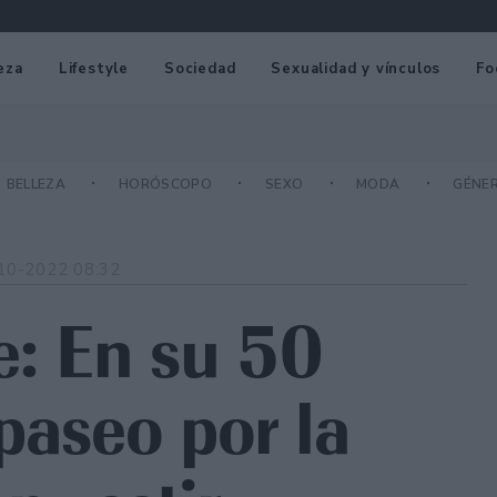
eza
Lifestyle
Sociedad
Sexualidad y vínculos
Fo
BELLEZA
HORÓSCOPO
SEXO
MODA
GÉNE
10-2022 08:32
e: En su 50
paseo por la