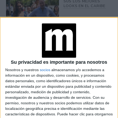
SUS LOS MEJORES
LOOKS EN EL CARIBE
KATE MIDDLETON
HACE VIRAL ESTE
BLAZER ROJO
ACCESIBLE
Su privacidad es importante para nosotros
Nosotros y nuestros
socios
almacenamos y/o accedemos a
información en un dispositivo, como cookies, y procesamos
Emilia
El vestido celeste es de la casa de la diseñadora
datos personales, como identificadores únicos e información
Wickstead
duquesa de
. Los accesorios elegidos por la
estándar enviada por un dispositivo para publicidad y contenido
personalizado, medición de publicidad y contenido,
Cambridge
sombreros y tocados JT
son de la casa de
investigación de audiencia y desarrollo de servicios.
Con su
Millinery.
permiso, nosotros y nuestros socios podemos utilizar datos de
localización geográfica precisa e identificación mediante las
características de dispositivos. Puede hacer clic para otorgarnos