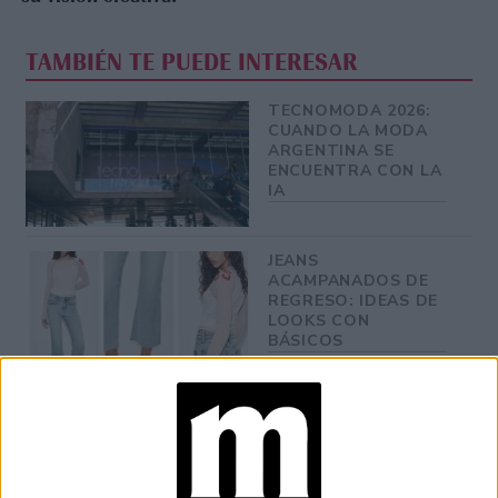
TAMBIÉN TE PUEDE INTERESAR
TECNOMODA 2026:
CUANDO LA MODA
ARGENTINA SE
ENCUENTRA CON LA
IA
JEANS
ACAMPANADOS DE
REGRESO: IDEAS DE
LOOKS CON
BÁSICOS
LOOKS BÁSICOS
CON JEANS ANCHOS
PARA CERRAR EL
INVIERNO 2026