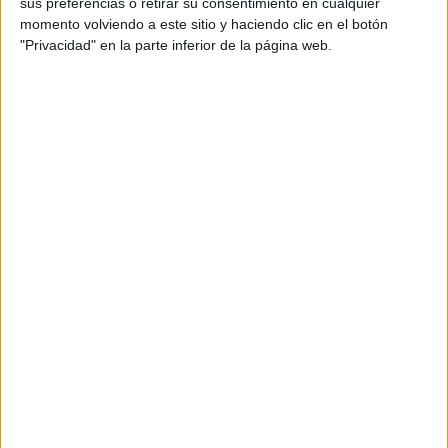
sus preferencias o retirar su consentimiento en cualquier
más influyentes de su generación. Celebridades como
momento volviendo a este sitio y haciendo clic en el botón
Troye Sivan y Bella Hadid han lucido sus diseños,
"Privacidad" en la parte inferior de la página web.
contribuyendo a su creciente popularidad.