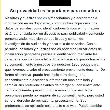
Su privacidad es importante para nosotros
CONOCÉ A ESTAS
CINCO MUJERES
Nosotros y nuestros
socios
almacenamos y/o accedemos a
LATINAS QUE
información en un dispositivo, como cookies, y procesamos
TRANSFORMAN LA
datos personales, como identificadores únicos e información
MODA DE LA
estándar enviada por un dispositivo para publicidad y contenido
REGIÓN
personalizado, medición de publicidad y contenido,
investigación de audiencia y desarrollo de servicios.
Con su
permiso, nosotros y nuestros socios podemos utilizar datos de
localización geográfica precisa e identificación mediante las
características de dispositivos. Puede hacer clic para otorgarnos
GAULTIER POR SIMONE ROCHA: DESCUBRÍ
su consentimiento a nosotros y a nuestros 1733 socios para
LA FUSIÓN DE ESTOS DOS MUNDOS
que llevemos a cabo el procesamiento previamente descrito. De
FASCINANTES
forma alternativa, puede hacer clic para denegar su
consentimiento o acceder a información más detallada y
cambiar sus preferencias antes de otorgar su consentimiento.
Tenga en cuenta que algún procesamiento de sus datos
Su trayectoria incluye colaboraciones con grandes firmas
personales puede no requerir de su consentimiento, pero usted
tiene el derecho de rechazar tal procesamiento. Sus
Balmain, Dior y Jean-Paul Gaultier, l
como
o que ha
preferencias se aplicarán solo a este sitio web. Puede cambiar
consolidado su reputación como uno de los diseñadores