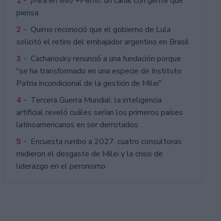
1 -
¡Mirá en vivo +Perfil!: un canal con gente que
piensa
2 -
Quirno reconoció que el gobierno de Lula
solicitó el retiro del embajador argentino en Brasil
3 -
Cachanosky renunció a una fundación porque
"se ha transformado en una especie de Instituto
Patria incondicional de la gestión de Milei"
4 -
Tercera Guerra Mundial: la inteligencia
artificial reveló cuáles serían los primeros países
latinoamericanos en ser derrotados
5 -
Encuesta rumbo a 2027: cuatro consultoras
midieron el desgaste de Milei y la crisis de
liderazgo en el peronismo