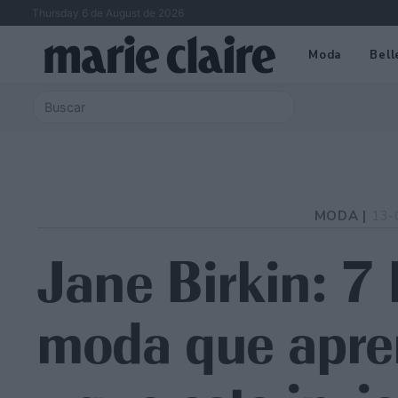
Thursday 6 de August de 2026
Moda
Bell
MODA |
13-
Jane Birkin: 7 
moda que apre