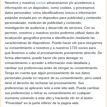
Nosotros y nuestros
socios
almacenamos y/o accedemos a
información en un dispositivo, como cookies, y procesamos
JACQUEMUS LANZA SU CAMPAÑA DE SAN VALENTÍN CON BAD
BUNNY COMO PROTAGONISTA
datos personales, como identificadores únicos e información
estándar enviada por un dispositivo para publicidad y contenido
personalizado, medición de publicidad y contenido,
TAMBIÉN TE PUEDE INTERESAR
investigación de audiencia y desarrollo de servicios.
Con su
permiso, nosotros y nuestros socios podemos utilizar datos de
BAFWEEK 2026:
localización geográfica precisa e identificación mediante las
FECHAS Y
características de dispositivos. Puede hacer clic para otorgarnos
NOVEDADES DE LA
su consentimiento a nosotros y a nuestros 1733 socios para
SEMANA DE LA
MODA DE BUENOS
que llevemos a cabo el procesamiento previamente descrito. De
AIRES
forma alternativa, puede hacer clic para denegar su
consentimiento o acceder a información más detallada y
cambiar sus preferencias antes de otorgar su consentimiento.
MOM JEANS: EL
MODELO DE DENIM
Tenga en cuenta que algún procesamiento de sus datos
MÁS FAVORECEDOR
personales puede no requerir de su consentimiento, pero usted
Y QUE NUNCA PASA
tiene el derecho de rechazar tal procesamiento. Sus
DE MODA
preferencias se aplicarán solo a este sitio web. Puede cambiar
sus preferencias o retirar su consentimiento en cualquier
momento volviendo a este sitio y haciendo clic en el botón
TECNOMODA 2026:
"Privacidad" en la parte inferior de la página web.
CUANDO LA MODA