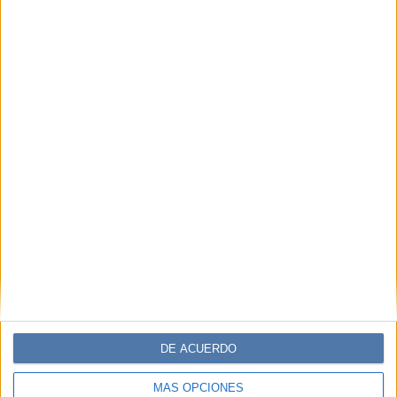
FRANCISCO FERREYRA
Contador, periodista y productor.
Comentarios
DE ACUERDO
MÁS OPCIONES