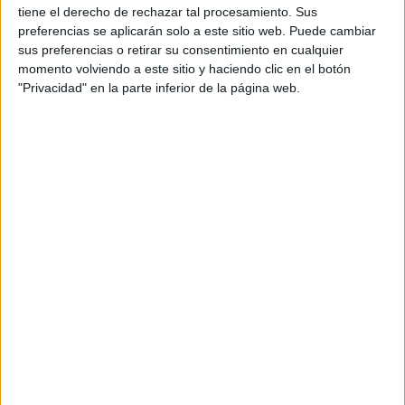
tiene el derecho de rechazar tal procesamiento. Sus
preferencias se aplicarán solo a este sitio web. Puede cambiar
sus preferencias o retirar su consentimiento en cualquier
momento volviendo a este sitio y haciendo clic en el botón
"Privacidad" en la parte inferior de la página web.
MODA
09-02-2026 10:02
El look de Bad Bunny en el Super
Bowl 2026: por qué su outfit de Zara
marcó tendencia
En su histórica presentación en el Halftime Show del
Super Bowl LX, Bad Bunny eligió un outfit diseñado por
Zara que combinó moda, identidad cultural y estilo
propio. Más que un conjunto, fue una declaración estética
global.