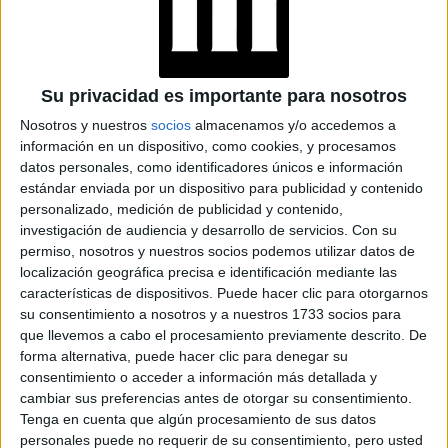
MODA
10-02-2026 07:04
Luar, la marca de raíces dominicanas
que brilló en el Super Bowl con Lady
Gaga
Su privacidad es importante para nosotros
Con un vestido azul plisado de la marca fundada por el
Nosotros y nuestros
socios
almacenamos y/o accedemos a
diseñador dominicano Raúl López, la artista convirtió su
información en un dispositivo, como cookies, y procesamos
aparición en el medio tiempo en un gesto de identidad y
datos personales, como identificadores únicos e información
visibilidad cultural. Más que moda, una declaración.
estándar enviada por un dispositivo para publicidad y contenido
personalizado, medición de publicidad y contenido,
investigación de audiencia y desarrollo de servicios.
Con su
permiso, nosotros y nuestros socios podemos utilizar datos de
localización geográfica precisa e identificación mediante las
características de dispositivos. Puede hacer clic para otorgarnos
su consentimiento a nosotros y a nuestros 1733 socios para
que llevemos a cabo el procesamiento previamente descrito. De
forma alternativa, puede hacer clic para denegar su
consentimiento o acceder a información más detallada y
cambiar sus preferencias antes de otorgar su consentimiento.
Tenga en cuenta que algún procesamiento de sus datos
personales puede no requerir de su consentimiento, pero usted