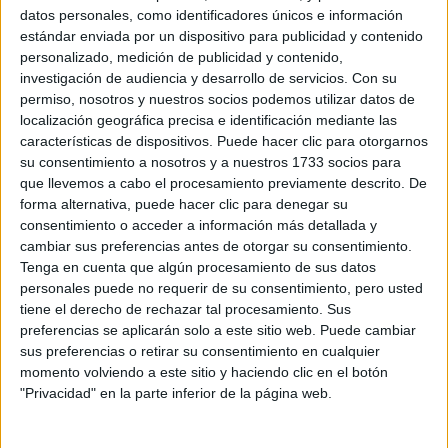
datos personales, como identificadores únicos e información
MOM JEANS: EL
estándar enviada por un dispositivo para publicidad y contenido
MODELO DE DENIM
personalizado, medición de publicidad y contenido,
MÁS FAVORECEDOR
Y QUE NUNCA PASA
investigación de audiencia y desarrollo de servicios.
Con su
DE MODA
permiso, nosotros y nuestros socios podemos utilizar datos de
localización geográfica precisa e identificación mediante las
características de dispositivos. Puede hacer clic para otorgarnos
TECNOMODA 2026:
su consentimiento a nosotros y a nuestros 1733 socios para
CUANDO LA MODA
que llevemos a cabo el procesamiento previamente descrito. De
ARGENTINA SE
forma alternativa, puede hacer clic para denegar su
ENCUENTRA CON LA
consentimiento o acceder a información más detallada y
IA
cambiar sus preferencias antes de otorgar su consentimiento.
Tenga en cuenta que algún procesamiento de sus datos
personales puede no requerir de su consentimiento, pero usted
JEANS
tiene el derecho de rechazar tal procesamiento. Sus
ACAMPANADOS DE
REGRESO: IDEAS DE
preferencias se aplicarán solo a este sitio web. Puede cambiar
LOOKS CON
sus preferencias o retirar su consentimiento en cualquier
BÁSICOS
momento volviendo a este sitio y haciendo clic en el botón
"Privacidad" en la parte inferior de la página web.
LOOKS BÁSICOS
CON JEANS ANCHOS