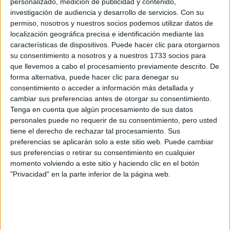
personalizado, medición de publicidad y contenido,
Estas dos prendas cómodas se unen para armar un
look
investigación de audiencia y desarrollo de servicios.
Con su
casual para el día o salida con amigos. Para tener un
permiso, nosotros y nuestros socios podemos utilizar datos de
aspecto más estilizado, se pueden llevar leggings arriba
localización geográfica precisa e identificación mediante las
del tobillo.
características de dispositivos. Puede hacer clic para otorgarnos
su consentimiento a nosotros y a nuestros 1733 socios para
que llevemos a cabo el procesamiento previamente descrito. De
LOOK MONOCROMATICO
forma alternativa, puede hacer clic para denegar su
consentimiento o acceder a información más detallada y
cambiar sus preferencias antes de otorgar su consentimiento.
Tenga en cuenta que algún procesamiento de sus datos
personales puede no requerir de su consentimiento, pero usted
tiene el derecho de rechazar tal procesamiento. Sus
preferencias se aplicarán solo a este sitio web. Puede cambiar
sus preferencias o retirar su consentimiento en cualquier
momento volviendo a este sitio y haciendo clic en el botón
"Privacidad" en la parte inferior de la página web.