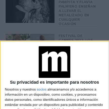
PAMPITA Y FLAVIA
PALMIERO ENSEÑAN
A LLEVAR EL
METALIZADO EN
CUALQUIER
OCASIÓN
FESTIVAL DE
CANNES 2022: LOS
LOOKS DE LA
ALFOMBRA ROJA
CON SELLO
ARGENTINO
LEGGINGS PARA
MAYORES DE 50:
FLAVIA PALMIERO
Su privacidad es importante para nosotros
DA LECCIÓN DE
ESTILO
Nosotros y nuestros
socios
almacenamos y/o accedemos a
información en un dispositivo, como cookies, y procesamos
datos personales, como identificadores únicos e información
estándar enviada por un dispositivo para publicidad y contenido