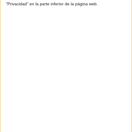
"Privacidad" en la parte inferior de la página web.
CÓMO GANAR ALTURA CON JEANS BOTA ANCHA
COMPLEMENTOS Y
ACCESORIOS
Usar o blazer o campera corta ayudara al efecto visual de
piernas estilizadas
unas
. Los accesorios como collares o
maxi
extra large
carteras en presentación
o
, ayudarán
también a crear un look completo y dar sensación de
altura.