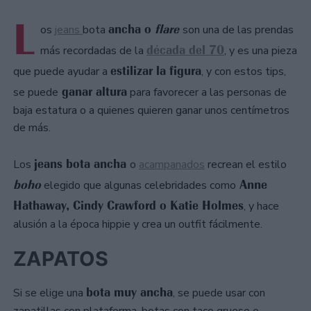
L
ancha o
flare
os
jeans
bota
son una de las prendas
década del 70
más recordadas de la
, y es una pieza
estilizar la figura
que puede ayudar a
, y con estos tips,
ganar altura
se puede
para favorecer a las personas de
baja estatura o a quienes quieren ganar unos centímetros
de más.
jeans bota ancha
Los
o
acampanados
recrean el estilo
boho
Anne
elegido que algunas celebridades como
Hathaway, Cindy Crawford o Katie Holmes
, y hace
alusión a la época hippie y crea un outfit fácilmente.
ZAPATOS
bota muy ancha
Si se elige una
, se puede usar con
zapatillas con plataforma, botas con taco grueso o