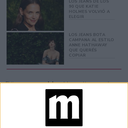
LOS JEANS DE LOS
90 QUE KATIE
HOLMES VOLVIÓ A
ELEGIR
LOS JEANS BOTA
CAMPANA AL ESTILO
ANNE HATHAWAY
QUE QUERÉS
COPIAR
ganar estatura
El tiro para
debe ser alto, ya que el
efecto visual ayuda a estilizar las piernas y dar la
sensación de unas más largas y finas.