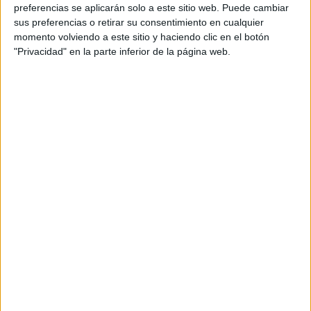
OUTFIT EN
preferencias se aplicarán solo a este sitio web. Puede cambiar
INSTANTES
sus preferencias o retirar su consentimiento en cualquier
momento volviendo a este sitio y haciendo clic en el botón
"Privacidad" en la parte inferior de la página web.
Marcas como Bottega Veneta y The Row fueron los
primeros en revivir esta silueta que adoptaron de forma
casi inmediata las chicas de la moda, haciendo que la
tendencia se apodere literalmente de las calles de
capitales de la moda como Nueva York y París.
Daniel Lee de Bottega
, quien durante mucho tiempo fue
Céline
parte del equipo creativo de
bajo el reinado de
Pheobe Philo, hizo que su firma homónima -gracias a este
calzado- sea considerada la nueva "vieja Céline". Todo un
halago.