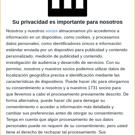
REGRESO: IDEAS DE
LOOKS CON
BÁSICOS
Su privacidad es importante para nosotros
Nosotros y nuestros
socios
almacenamos y/o accedemos a
LOOKS BÁSICOS
información en un dispositivo, como cookies, y procesamos
CON JEANS ANCHOS
datos personales, como identificadores únicos e información
PARA CERRAR EL
INVIERNO 2026
estándar enviada por un dispositivo para publicidad y contenido
personalizado, medición de publicidad y contenido,
investigación de audiencia y desarrollo de servicios.
Con su
permiso, nosotros y nuestros socios podemos utilizar datos de
CONOCÉ A ESTAS
localización geográfica precisa e identificación mediante las
CINCO MUJERES
características de dispositivos. Puede hacer clic para otorgarnos
LATINAS QUE
su consentimiento a nosotros y a nuestros 1731 socios para
TRANSFORMAN LA
que llevemos a cabo el procesamiento previamente descrito. De
MODA DE LA
REGIÓN
forma alternativa, puede hacer clic para denegar su
consentimiento o acceder a información más detallada y
cambiar sus preferencias antes de otorgar su consentimiento.
CONOCÉ EL
Tenga en cuenta que algún procesamiento de sus datos
ACCESORIO QUE
personales puede no requerir de su consentimiento, pero usted
CUIDA TU PELO Y
LEVANTA TU
tiene el derecho de rechazar tal procesamiento. Sus