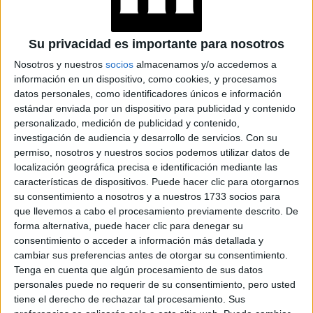
Su privacidad es importante para nosotros
Nail art+Glitter:
Nosotros y nuestros
socios
almacenamos y/o accedemos a
Uñas esculpidas o esmaltadas con
información en un dispositivo, como cookies, y procesamos
diseños extravagantes y mucho glitter.
datos personales, como identificadores únicos e información
estándar enviada por un dispositivo para publicidad y contenido
TAMBIÉN TE PUEDE INTERESAR
personalizado, medición de publicidad y contenido,
investigación de audiencia y desarrollo de servicios.
Con su
permiso, nosotros y nuestros socios podemos utilizar datos de
JEANS
localización geográfica precisa e identificación mediante las
ACAMPANADOS DE
REGRESO: IDEAS DE
características de dispositivos. Puede hacer clic para otorgarnos
LOOKS CON
su consentimiento a nosotros y a nuestros 1733 socios para
BÁSICOS
que llevemos a cabo el procesamiento previamente descrito. De
forma alternativa, puede hacer clic para denegar su
consentimiento o acceder a información más detallada y
LOOKS BÁSICOS
cambiar sus preferencias antes de otorgar su consentimiento.
CON JEANS ANCHOS
Tenga en cuenta que algún procesamiento de sus datos
PARA CERRAR EL
personales puede no requerir de su consentimiento, pero usted
INVIERNO 2026
tiene el derecho de rechazar tal procesamiento. Sus