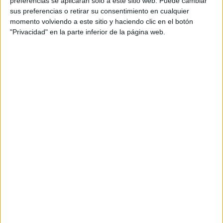
preferencias se aplicarán solo a este sitio web. Puede cambiar
sus preferencias o retirar su consentimiento en cualquier
CONOCÉ A ESTAS
momento volviendo a este sitio y haciendo clic en el botón
CINCO MUJERES
"Privacidad" en la parte inferior de la página web.
LATINAS QUE
TRANSFORMAN LA
MODA DE LA
REGIÓN
CONOCÉ EL
ACCESORIO QUE
CUIDA TU PELO Y
LEVANTA TU
OUTFIT EN
INSTANTES
Anillos, cadenas y aros dorados
: Cuanto más
brillantes, mejor.
Sport outfits
: Combinados con prendas de colores