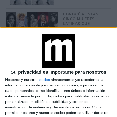
CONOCÉ A ESTAS
CINCO MUJERES
LATINAS QUE
TRANSFORMAN LA
MODA DE LA
REGIÓN
CONOCÉ EL
ACCESORIO QUE
CUIDA TU PELO Y
LEVANTA TU
OUTFIT EN
Su privacidad es importante para nosotros
INSTANTES
Nosotros y nuestros
socios
almacenamos y/o accedemos a
información en un dispositivo, como cookies, y procesamos
datos personales, como identificadores únicos e información
estándar enviada por un dispositivo para publicidad y contenido
personalizado, medición de publicidad y contenido,
Estos aros son mucho más que un simple accesorio, son
investigación de audiencia y desarrollo de servicios.
Con su
una declaración de moda audaz y elegante. Ya sea que los
permiso, nosotros y nuestros socios podemos utilizar datos de