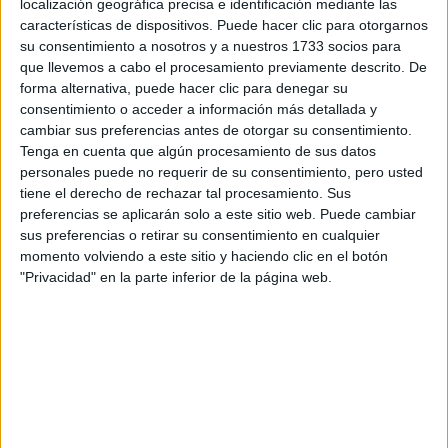
combines con un atuendo casual para añadir un toque de
localización geográfica precisa e identificación mediante las
glamour o los luzcas con un conjunto más formal para una
características de dispositivos. Puede hacer clic para otorgarnos
su consentimiento a nosotros y a nuestros 1733 socios para
ocasión especial, los maxi aros de Prada serán el centro
que llevemos a cabo el procesamiento previamente descrito. De
de atención de cualquier conjunto.
forma alternativa, puede hacer clic para denegar su
consentimiento o acceder a información más detallada y
Qué es la tendencia
cambiar sus preferencias antes de otorgar su consentimiento.
mermaidcore
Tenga en cuenta que algún procesamiento de sus datos
personales puede no requerir de su consentimiento, pero usted
tiene el derecho de rechazar tal procesamiento. Sus
Imagínate luciendo prendas llenas de texturas que evocan
preferencias se aplicarán solo a este sitio web. Puede cambiar
la grandeza del océano. Tejidos fluidos que se mueven con
sus preferencias o retirar su consentimiento en cualquier
gracia, y otros más estructurados que añaden ese toque
momento volviendo a este sitio y haciendo clic en el botón
de volumen perfecto a tu look. El crochet, sin duda alguna,
"Privacidad" en la parte inferior de la página web.
se ha convertido en la prenda más icónica de la temporada,
y no puedes dejar de tenerlo en tu guardarropa.
Las blusas románticas y delicadas te transportarán a la
orilla del mar con su elegancia y fluidez. Las faldas midi de
satén te harán sentir como una auténtica sirena paseando