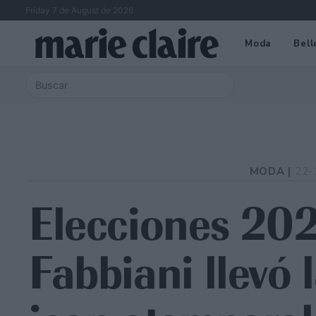
Friday 7 de August de 2026
Moda
Bell
MODA |
22-
Elecciones 20
Fabbiani llevó