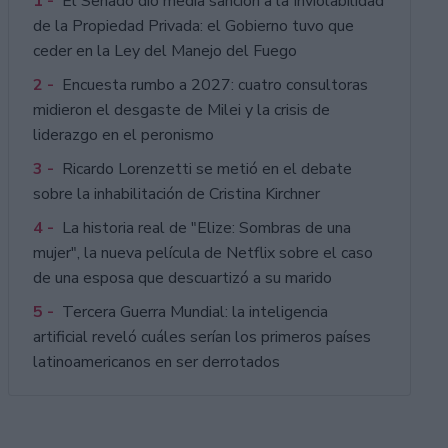
1 -
El Senado dio media sanción a la Inviolabilidad
de la Propiedad Privada: el Gobierno tuvo que
ceder en la Ley del Manejo del Fuego
2 -
Encuesta rumbo a 2027: cuatro consultoras
midieron el desgaste de Milei y la crisis de
liderazgo en el peronismo
3 -
Ricardo Lorenzetti se metió en el debate
sobre la inhabilitación de Cristina Kirchner
4 -
La historia real de "Elize: Sombras de una
mujer", la nueva película de Netflix sobre el caso
de una esposa que descuartizó a su marido
5 -
Tercera Guerra Mundial: la inteligencia
artificial reveló cuáles serían los primeros países
latinoamericanos en ser derrotados