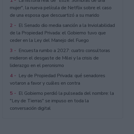
1 -
La historia real de "Elize: Sombras de una
mujer", la nueva película de Netflix sobre el caso
de una esposa que descuartizó a su marido
2 -
El Senado dio media sanción a la Inviolabilidad
de la Propiedad Privada: el Gobierno tuvo que
ceder en la Ley del Manejo del Fuego
3 -
Encuesta rumbo a 2027: cuatro consultoras
midieron el desgaste de Milei y la crisis de
liderazgo en el peronismo
4 -
Ley de Propiedad Privada: qué senadores
votaron a favor y cuáles en contra
5 -
El Gobierno perdió la pulseada del nombre: la
"Ley de Tierras" se impuso en toda la
conversación digital