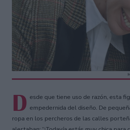
D
esde que tiene uso de razón, esta fi
empedernida del diseño. De pequeña
ropa en los percheros de las calles porteñ
alertaban: “¡Todavía estás muy chica para 