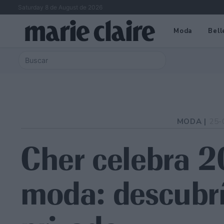
Saturday 8 de August de 2026
Moda
Bell
MODA |
25-
Cher celebra 2
moda: descubrí