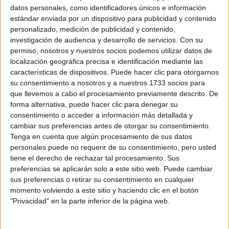
datos personales, como identificadores únicos e información
estándar enviada por un dispositivo para publicidad y contenido
MET GALA 2023:
personalizado, medición de publicidad y contenido,
ANNE HATHAWAY
UNIENDO VERSACE Y
investigación de audiencia y desarrollo de servicios.
Con su
CHANEL
permiso, nosotros y nuestros socios podemos utilizar datos de
localización geográfica precisa e identificación mediante las
características de dispositivos. Puede hacer clic para otorgarnos
su consentimiento a nosotros y a nuestros 1733 socios para
MUERE ANTONIO
que llevemos a cabo el procesamiento previamente descrito. De
D’AMICO, LA PAREJA
forma alternativa, puede hacer clic para denegar su
DE GIANNI VERSACE
consentimiento o acceder a información más detallada y
cambiar sus preferencias antes de otorgar su consentimiento.
Tenga en cuenta que algún procesamiento de sus datos
personales puede no requerir de su consentimiento, pero usted
tiene el derecho de rechazar tal procesamiento. Sus
VERSACE PRESENTÓ
A MALUMA COMO
preferencias se aplicarán solo a este sitio web. Puede cambiar
NUEVA IMAGEN,
sus preferencias o retirar su consentimiento en cualquier
CONOCÉ LA
momento volviendo a este sitio y haciendo clic en el botón
CAMPAÑA
"Privacidad" en la parte inferior de la página web.
DONATELLA