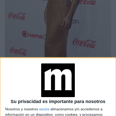
DONATELLA VERSACE CUMPLE 68: SU LADO EMPRESARIAL,
Su privacidad es importante para nosotros
FASHIONISTA Y VISIONARIO
Nosotros y nuestros
socios
almacenamos y/o accedemos a
información en un dispositivo, como cookies, y procesamos
TAMBIÉN TE PUEDE INTERESAR