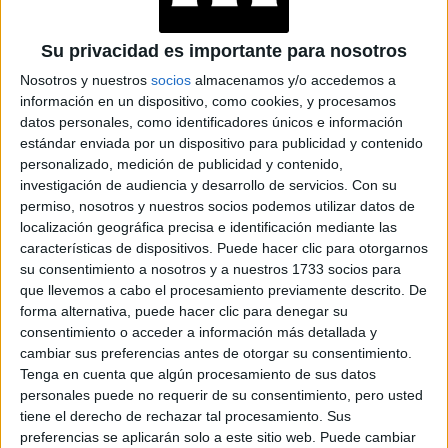
TECNOMODA 2026:
CUANDO LA MODA
ARGENTINA SE
Su privacidad es importante para nosotros
ENCUENTRA CON LA
IA
Nosotros y nuestros
socios
almacenamos y/o accedemos a
información en un dispositivo, como cookies, y procesamos
datos personales, como identificadores únicos e información
JEANS
estándar enviada por un dispositivo para publicidad y contenido
ACAMPANADOS DE
personalizado, medición de publicidad y contenido,
REGRESO: IDEAS DE
investigación de audiencia y desarrollo de servicios.
Con su
LOOKS CON
permiso, nosotros y nuestros socios podemos utilizar datos de
BÁSICOS
localización geográfica precisa e identificación mediante las
características de dispositivos. Puede hacer clic para otorgarnos
su consentimiento a nosotros y a nuestros 1733 socios para
LOOKS BÁSICOS
que llevemos a cabo el procesamiento previamente descrito. De
CON JEANS ANCHOS
PARA CERRAR EL
forma alternativa, puede hacer clic para denegar su
INVIERNO 2026
consentimiento o acceder a información más detallada y
cambiar sus preferencias antes de otorgar su consentimiento.
Tenga en cuenta que algún procesamiento de sus datos
personales puede no requerir de su consentimiento, pero usted
CONOCÉ A ESTAS
tiene el derecho de rechazar tal procesamiento. Sus
CINCO MUJERES
preferencias se aplicarán solo a este sitio web. Puede cambiar
LATINAS QUE