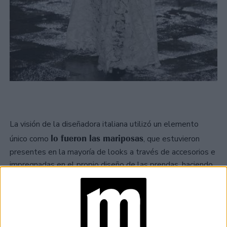
La visión de la diseñadora italiana utilizó un elemento
lo fueron las mariposas
único como
, que estuvieron
presentes en la mayoría de looks a través de accesorios e
impregnadas en el propio diseño de las prendas, haciendo
una sintonía especial con cada look.
TAMBIÉN TE PUEDE INTERESAR