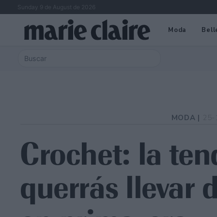
Sunday 9 de August de 2026
Moda
Bell
MODA |
25-
Crochet: la te
querrás llevar 