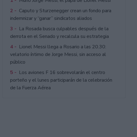
1 -
Murió Jorge Messi, el papá de Lionel Messi
2 -
Caputo y Sturzenegger crean un fondo para
indemnizar y “ganar” sindicatos aliados
3 -
La Rosada busca culpables después de la
derrota en el Senado y recalcula su estrategia
4 -
Lionel Messi llega a Rosario a las 20.30:
velatorio íntimo de Jorge Messi, sin acceso al
público
5 -
Los aviones F 16 sobrevolarán el centro
porteño y el lunes participarán de la celebración
de la Fuerza Aérea